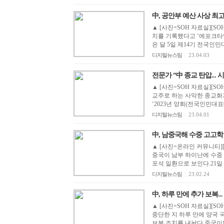
中, 공안부 예산 사상 최고.
▲ [사진=SOH 자료실][S
치를 기록했다고 ‘에포크타임
은 달 5일 제14기 전국인민
디지털뉴스팀
|
23.04.03
전문가 “中 종교 탄압...
▲ [사진=SOH 자료실][S
교주로 하는 사악한 종교화
‘2023년 양회(전국인민대
디지털뉴스팀
|
23.04.01
中, 남중국해 수중 고고학 
▲ [사진=온라인 커뮤니티]
중국이 남부 하이난에 수중 
포석 일환으로 보인다.21일 
디지털뉴스팀
|
23.02.24
中, 하루 만에 추가 보복... 
▲ [사진=SOH 자료실][S
중단한 지 하루 만에 양국
보복 조치를 내놨다.중국이민