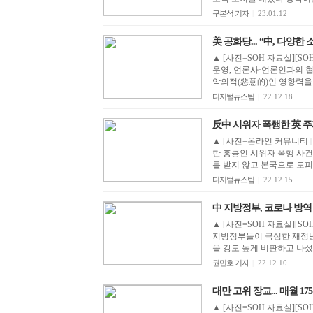
구본석 기자
|
23.01.12
美 공화당... “中, 다양한 
▲ [사진=SOH 자료실][
운영, 언론사·언론인과의 협
악의적(惡意的)인 영향력을 
디지털뉴스팀
|
22.12.18
反中 시위자 폭행한 英 주재 
▲ [사진=온라인 커뮤니티][
한 홍콩인 시위자 폭행 사
를 받지 않고 본국으로 도피했
디지털뉴스팀
|
22.12.15
中 지방정부, 코로나 방역 정면
▲ [사진=SOH 자료실][S
지방정부들이 극심한 재정난
을 강도 높게 비판하고 나섰다
권민호 기자
|
22.12.10
대만 고위 장교... 매월 1
▲ [사진=SOH 자료실][S