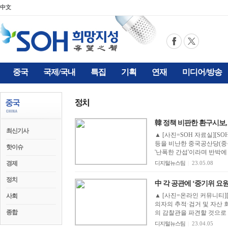
中文
중국
국제/국내
특집
기획
연재
미디어/방송
韓 정책 비판한 환구시보, 韓 
최신기사
▲ [사진=SOH 자료실][
등을 비난한 중국공산당(중공
핫이슈
'난폭한 간섭'이라며 반박에
경제
디지털뉴스팀
|
23.05.08
정치
中 각 공관에 ‘중기위 요원’
▲ [사진=온라인 커뮤니티]
사회
의자의 추적·검거 및 자산 
종합
의 감찰관을 파견할 것으로 
디지털뉴스팀
|
23.04.05