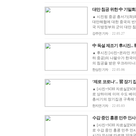
대만 침공 위한 中 기밀
▲ 시진핑 중공 총서기(좌)와
대만해협에 대한 중국의 빈
국 지방정부와 군이 대만 침
강주연 기자
|
22.05.27
中 독설 제조기 후시진... 
▲ 후시진 [사진=온라인 커
하 중공)의 나팔수가 한국이
의 침공을 받은 우크라이나처럼
한상진 기자
|
22.05.06
‘제로 코로나’... 習 장기
▲ [사진=SOH 자료실][S
로 상하이에 이어 수도 베
총서기의 장기집권 구축에 
한지연 기자
|
22.05.03
수감 중인 홍콩 민주 인사 5
▲ [사진=SOH 자료실][S
로 수감 중인 홍콩 민주 인
시간) 외신에 따르면 10개국,