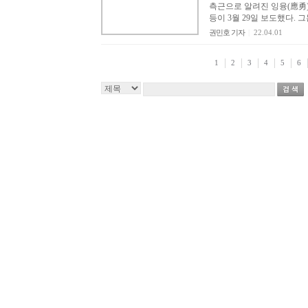
측근으로 알려진 잉융(應勇
등이 3월 29일 보도했다. 그
권민호 기자
|
22.04.01
1
2
3
4
5
6