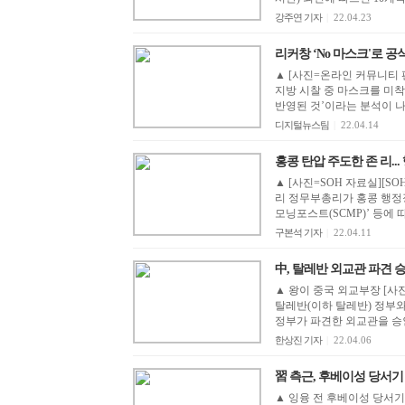
강주연 기자
|
22.04.23
리커창 ‘No 마스크'로 공식 
▲ [사진=온라인 커뮤니티 
지방 시찰 중 마스크를 미착
반영된 것’이라는 분석이 나왔
디지털뉴스팀
|
22.04.14
홍콩 탄압 주도한 존 리..
▲ [사진=SOH 자료실][S
리 정무부총리가 홍콩 행정
모닝포스트(SCMP)’ 등에 따
구본석 기자
|
22.04.11
中, 탈레반 외교관 파견 
▲ 왕이 중국 외교부장 [사
탈레반(이하 탈레반) 정부와
정부가 파견한 외교관을 승인
한상진 기자
|
22.04.06
習 측근, 후베이성 당서기
▲ 잉융 전 후베이성 당서기