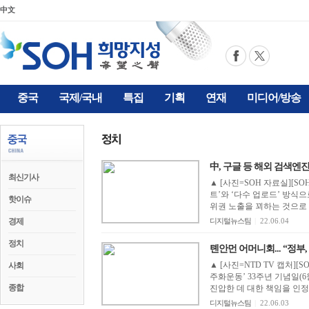
中文
중국
국제/국내
특집
기획
연재
미디어/방송
中, 구글 등 해외 검색엔
최신기사
▲ [사진=SOH 자료실][S
트’와 ‘다수 업로드’ 방식으
핫이슈
위권 노출을 꾀하는 것으로 알
경제
디지털뉴스팀
|
22.06.04
정치
톈안먼 어머니회... “정부,
▲ [사진=NTD TV 캡처][
사회
주화운동’ 33주년 기념일(
종합
진압한 데 대한 책임을 인정할
디지털뉴스팀
|
22.06.03