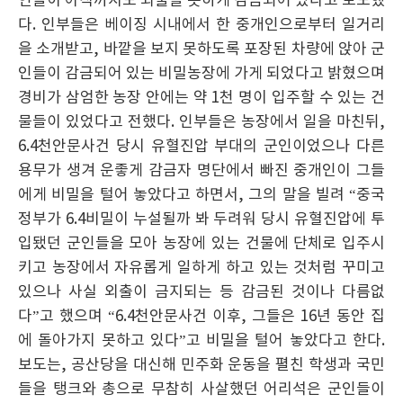
인들이 아직까지도 외출을 못하게 감금되어 있다고 보도했
다. 인부들은 베이징 시내에서 한 중개인으로부터 일거리
을 소개받고, 바깥을 보지 못하도록 포장된 차량에 앉아 군
인들이 감금되어 있는 비밀농장에 가게 되었다고 밝혔으며
경비가 삼엄한 농장 안에는 약 1천 명이 입주할 수 있는 건
물들이 있었다고 전했다. 인부들은 농장에서 일을 마친뒤,
6.4천안문사건 당시 유혈진압 부대의 군인이었으나 다른
용무가 생겨 운좋게 감금자 명단에서 빠진 중개인이 그들
에게 비밀을 털어 놓았다고 하면서, 그의 말을 빌려 “중국
정부가 6.4비밀이 누설될까 봐 두려워 당시 유혈진압에 투
입됐던 군인들을 모아 농장에 있는 건물에 단체로 입주시
키고 농장에서 자유롭게 일하게 하고 있는 것처럼 꾸미고
있으나 사실 외출이 금지되는 등 감금된 것이나 다름없
다”고 했으며 “6.4천안문사건 이후, 그들은 16년 동안 집
에 돌아가지 못하고 있다”고 비밀을 털어 놓았다고 한다.
보도는, 공산당을 대신해 민주화 운동을 펼친 학생과 국민
들을 탱크와 총으로 무참히 사살했던 어리석은 군인들이