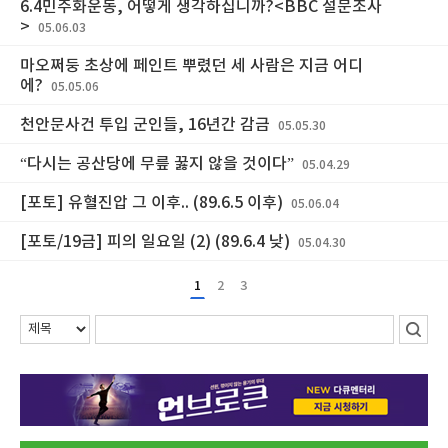
6.4민주화운동, 어떻게 생각하십니까?<BBC 설문조사
>
05.06.03
마오쩌둥 초상에 페인트 뿌렸던 세 사람은 지금 어디
에?
05.05.06
천안문사건 투입 군인들, 16년간 감금
05.05.30
“다시는 공산당에 무릎 꿇지 않을 것이다”
05.04.29
[포토] 유혈진압 그 이후.. (89.6.5 이후)
05.06.04
[포토/19금] 피의 일요일 (2) (89.6.4 낮)
05.04.30
1
2
3