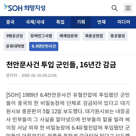
중국
국제/국내
특집
기획
연재
미디어
9평공산당
장쩌민그사람
해체당문화
파룬궁탄압
중공탈당
문화대혁명
6.4텐안먼사건
천안문사건 투입 군인들, 16년간 감금
관리자
2005-05-30 04:22:05
|
[SOH] 1989년 6.4천안문사건 유혈진압에 투입됐던 군인
들이 중국의 한 비밀농장에 단체로 감금되어 있다고 대기
원시보 중문판이 5월 12일 보도했다. 대기원시보는 내장공
사 인부들이 그 사실을 알아냈으며 인부들의 말을 빌려 베
이징 서남 외곽 한 비밀농장에 6.4유혈진압에 투입됐던 군