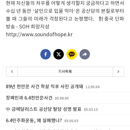
현재 자신들의 처우를 어떻게 생각할지 궁금하다고 하면서
수십 년 동안 ‘살인으로 입을 막아’온 공산당의 본질로부터
볼 때 그들의 미래가 걱정된다고 논평했다. 對중국 단파
방송 - SOH 희망지성
http://www.soundofhope.kr
기사목록
89년 천안문 사건 학살 직후 사진 공개돼
12.06.04
장쩌민과 6.4천안문사건
05.08.06
中 금메달리스트 공산당 탈당 성명 발표
05.03.13
6.4민주화운동, 왜 실패했나?
05.06.03