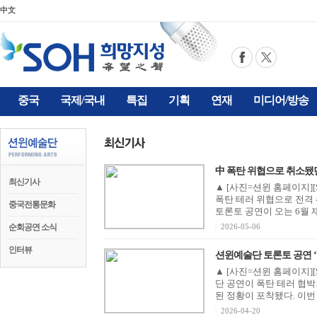
中文
중국
국제/국내
특집
기획
연재
미디어/방송
中 폭탄 위협으로 취소됐던
최신기사
▲ [사진=션윈 홈페이지][
폭탄 테러 위협으로 전격 취소됐
중국전통문화
토론토 공연이 오는 6월 재개
순회공연 소식
|
2026-05-06
인터뷰
션윈예술단 토론토 공연 ‘폭탄
▲ [사진=션윈 홈페이지]
단 공연이 폭탄 테러 협
된 정황이 포착됐다. 이번
|
2026-04-20