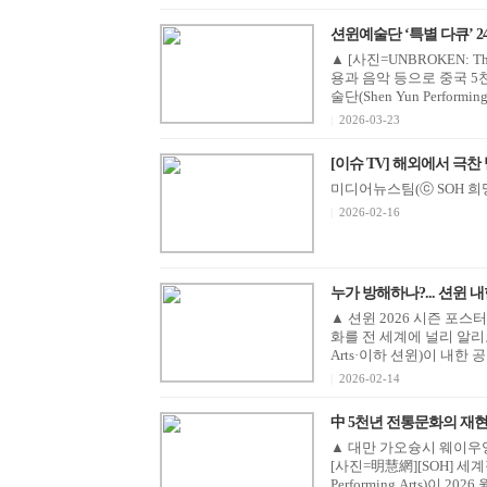
션윈예술단 ‘특별 다큐’ 24일
▲ [사진=UNBROKEN: The 
용과 음악 등으로 중국 5
술단(Shen Yun Performi
|
2026-03-23
[이슈 TV] 해외에서 극찬 
미디어뉴스팀(ⓒ SOH 희망지
|
2026-02-16
누가 방해하나?... 션윈 내
▲ 션윈 2026 시즌 포스
화를 전 세계에 널리 알리고 
Arts·이하 션윈)이 내한 
|
2026-02-14
中 5천년 전통문화의 재현.
▲ 대만 가오슝시 웨이우
[사진=明慧網][SOH] 세
Performing Arts)이 2