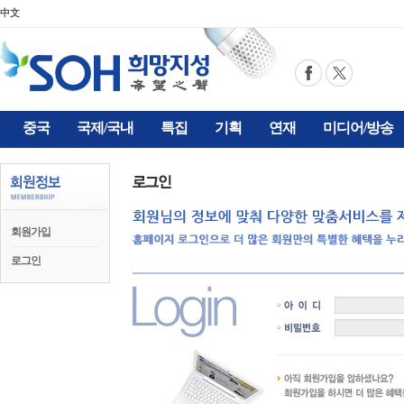
中文
중국
국제/국내
특집
기획
연재
미디어/방송
회원가입
로그인